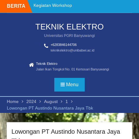
Skip
BERITA
Alur Pendaftaran PKL
to
Tawaran Program
content
Kreativitas Mahasiswa
TEKNIK ELEKTRO
Tahun 2024
PANDUAN IMPLEMENTASI
Universitas PGRI Banyuwangi
MERDEKA BELAJAR –
KAMPUS MERDEKA
+6283846144706
teknikelektro@unibabwi.ac.id
FAKULTAS TEKNIK TAHUN
2021
Teknik Elektro
Pembekalan dan
Jalan Ikan Tongkol No. 01 Kertosari Banyuwangi
pelepasan Mahasiswa
Merdeka Belajar Kampus
Merdeka 2024
Menu
Kegiatan Workshop
Penggunaan instrumen
Home
2024
August
1
Kegiatan Workshop
Lowongan PT Austindo Nusantara Jaya Tbk
Lowongan PT Austindo Nusantara Jaya