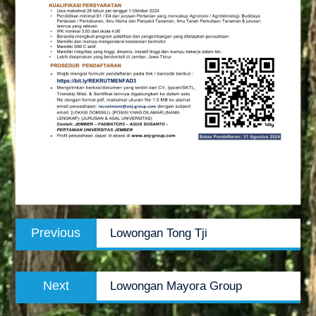
Post
Previous
Previous
Lowongan Tong Tji
navigation
post:
Next
Next
Lowongan Mayora Group
post: