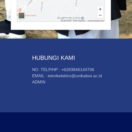
HUBUNGI KAMI
NO. TELP/HP : +6283846144706
EMAIL : teknikelektro@unibabwi.ac.id
ADMIN