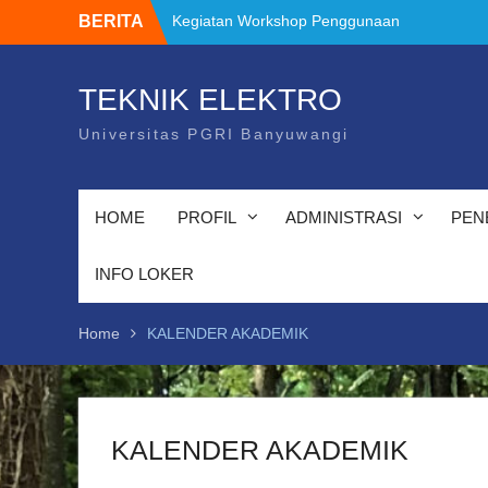
Skip
BERITA
Kegiatan Workshop
to
Alur Pendaftaran PKL
content
Tawaran Program Kreativitas Mahasiswa
Tahun 2024
TEKNIK ELEKTRO
PANDUAN IMPLEMENTASI MERDEKA
Universitas PGRI Banyuwangi
BELAJAR –KAMPUS MERDEKA
FAKULTAS TEKNIK TAHUN 2021
Pembekalan dan pelepasan Mahasiswa
Merdeka Belajar Kampus Merdeka 2024
HOME
PROFIL
ADMINISTRASI
PEN
Kegiatan Workshop Penggunaan
instrumen
INFO LOKER
Home
KALENDER AKADEMIK
KALENDER AKADEMIK