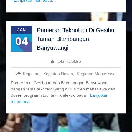
Lanjutkan membaca…
Pameran Teknologi Di Gesibu
JAN
04
Taman Blambangan
Banyuwangi
teknikelektro
Kegiatan
,
Kegiatan Dosen
,
Kegiatan Mahasiswa
Pameran di Gesibu taman Blambangan Banyuwangi
dengan tema teknologi yang diikuti oleh mahasiswa dan
dosen program studi teknik elektro pada
Lanjutkan
membaca…