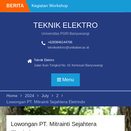
Skip
BERITA
Kegiatan Workshop
to
Alur Pendaftaran PKL
content
Tawaran Program
TEKNIK ELEKTRO
Kreativitas Mahasiswa
Tahun 2024
Universitas PGRI Banyuwangi
PANDUAN IMPLEMENTASI
MERDEKA BELAJAR –
+6283846144706
teknikelektro@unibabwi.ac.id
KAMPUS MERDEKA
FAKULTAS TEKNIK TAHUN
Teknik Elektro
2021
Jalan Ikan Tongkol No. 01 Kertosari Banyuwangi
Pembekalan dan
pelepasan Mahasiswa
Merdeka Belajar Kampus
Menu
Merdeka 2024
Kegiatan Workshop
Home
2024
July
2
Penggunaan instrumen
Lowongan PT. Mitrainti Sejahtera Eletrindo
Lowongan PT. Mitrainti Sejahtera