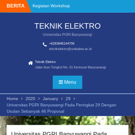
Skip
BERITA
Kegiatan Workshop
to
Alur Pendaftaran PKL
content
Tawaran Program
TEKNIK ELEKTRO
Kreativitas Mahasiswa
Tahun 2024
Universitas PGRI Banyuwangi
PANDUAN IMPLEMENTASI
MERDEKA BELAJAR –
+6283846144706
teknikelektro@unibabwi.ac.id
KAMPUS MERDEKA
FAKULTAS TEKNIK TAHUN
Teknik Elektro
2021
Jalan Ikan Tongkol No. 01 Kertosari Banyuwangi
Pembekalan dan
pelepasan Mahasiswa
Merdeka Belajar Kampus
Menu
Merdeka 2024
Kegiatan Workshop
Home
2020
January
29
Penggunaan instrumen
Universitas PGRI Banyuwangi Pada Peringkat 29 Dengan
Usulan Sebanyak 46 Proposal
Universitas PGRI Banyuwangi Pada