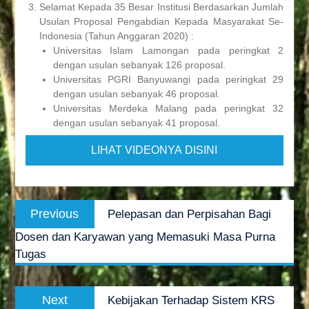
Selamat Kepada 35 Besar Institusi Berdasarkan Jumlah
Usulan Proposal Pengabdian Kepada Masyarakat Se-
Indonesia (Tahun Anggaran 2020) :
Universitas Islam Lamongan pada peringkat 2
dengan usulan sebanyak 126 proposal.
Universitas PGRI Banyuwangi pada peringkat 29
dengan usulan sebanyak 46 proposal.
Universitas Merdeka Malang pada peringkat 32
dengan usulan sebanyak 41 proposal.
LIHAT VIDEONYA DISINI
Post
Previous
Previous
Pelepasan dan Perpisahan Bagi
navigation
post:
Dosen dan Karyawan yang Memasuki Masa Purna
Tugas
Next
Next
Kebijakan Terhadap Sistem KRS
post: